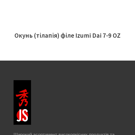
Окунь (тілапія) філе Izumi Dai 7-9 OZ
Широкий асортимент високоякісних продуктів та