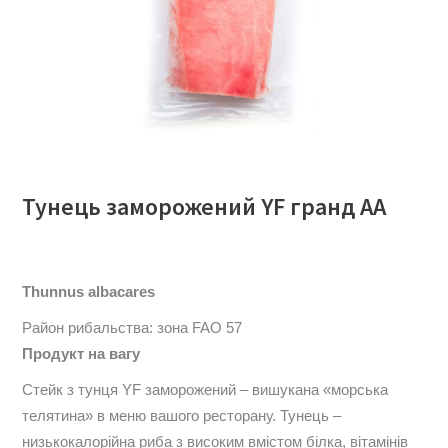
Тунець заморожений YF гранд АА
Thunnus albacares
Район рибальства: зона FAO 57
Продукт на вагу
Стейк з тунця YF заморожений – вишукана «морська
телятина» в меню вашого ресторану. Тунець –
низькокалорійна риба з високим вмістом білка, вітамінів