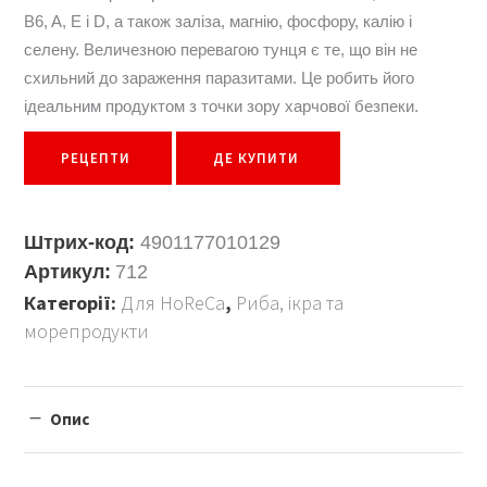
B6, A, E і D, а також заліза, магнію, фосфору, калію і
селену. Величезною перевагою тунця є те, що він не
схильний до зараження паразитами. Це робить його
ідеальним продуктом з точки зору харчової безпеки.
РЕЦЕПТИ
ДЕ КУПИТИ
Штрих-код:
4901177010129
Артикул:
712
Категорії:
Для HoReCa
,
Риба, ікра та
морепродукти
Опис