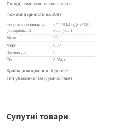
Склад
: заморожене філе тунця
Поживна цінність на 100 г
Енергетична цінність
544.28 kJ (кДж) /130
(калорійність)
kcal (ккал)
Білки
29 г
Жири
0,6 г
Вуглеводи
0 г
Сіль
0,054 г
Країна походження:
Індонезія
Тип упаковки:
Вакуумний пакет
Супутні товари