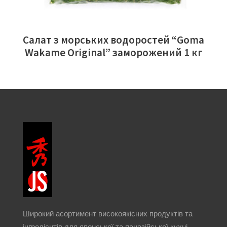
Салат з морських водоростей “Goma
Wakame Original” заморожений 1 кг
Широкий асортимент високоякісних продуктів та
інгредієнтів для японської та паназійської кухні.