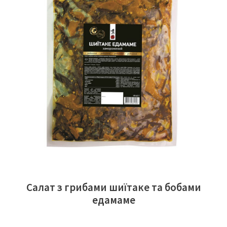
ЧИТАТИ ДАЛІ
Салат з грибами шиїтаке та бобами
едамаме