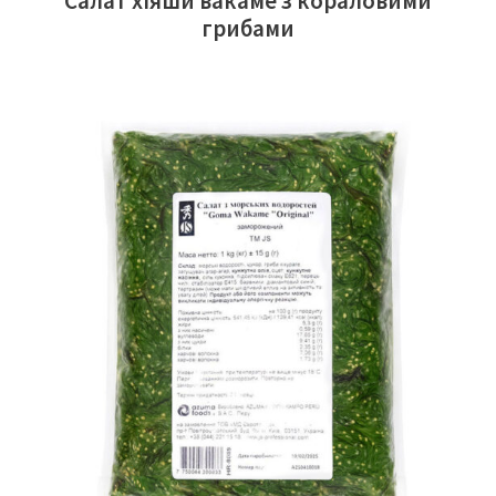
Салат хіяши вакаме з кораловими
грибами
ЧИТАТИ ДАЛІ