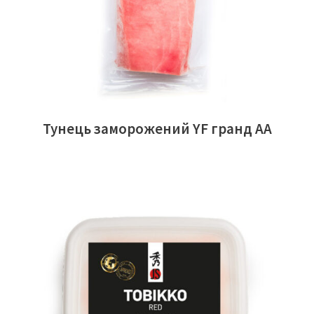
Тунець заморожений YF гранд АА
ЧИТАТИ ДАЛІ