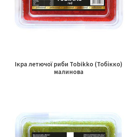
Ікра летючої риби Tobikko (Тобікко)
малинова