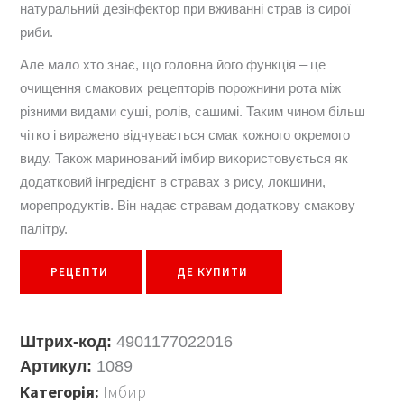
натуральний дезінфектор при вживанні страв із сирої
риби.
Але мало хто знає, що головна його функція – це
очищення смакових рецепторів порожнини рота між
різними видами суші, ролів, сашимі. Таким чином більш
чітко і виражено відчувається смак кожного окремого
виду. Також маринований імбир використовується як
додатковий інгредієнт в стравах з рису, локшини,
морепродуктів. Він надає стравам додаткову смакову
палітру.
РЕЦЕПТИ
ДЕ КУПИТИ
Штрих-код:
4901177022016
Артикул:
1089
Категорія:
Імбир