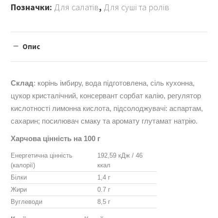
Позначки:
Для салатів
,
Для суші та ролів
Опис
Склад
: корінь імбиру, вода підготовлена, сіль кухонна,
цукор кристалічний, консервант сорбат калію, регулятор
кислотності лимонна кислота, підсолоджувачі: аспартам,
сахарин; посилювач смаку та аромату глутамат натрію.
Харчова цінність на 100 г
Енергетична цінність
192,59 кДж / 46
(калорії)
ккал
Білки
1,4 г
Жири
0.7 г
Вуглеводи
8,5 г