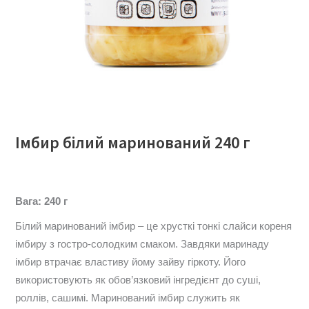
Імбир білий маринований 240 г
Вага: 240 г
Білий маринований імбир – це хрусткі тонкі слайси кореня
імбиру з гостро-солодким смаком. Завдяки маринаду
імбир втрачає властиву йому зайву гіркоту. Його
використовують як обов’язковий інгредієнт до суші,
роллів, сашимі. Маринований імбир служить як