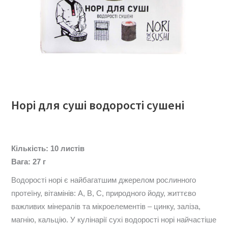
Норі для суші водорості сушені
Кількість: 10 листів
Вага: 27 г
Водорості норі є найбагатшим джерелом рослинного
протеїну, вітамінів: А, В, С, природного йоду, життєво
важливих мінералів та мікроелементів – цинку, заліза,
магнію, кальцію. У кулінарії сухі водорості норi найчастіше