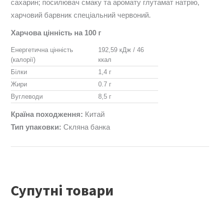
сахарин; посилювач смаку та аромату глутамат натрію,
харчовий барвник спеціальний червоний.
Харчова цінність на 100 г
Енергетична цінність
192,59 кДж / 46
(калорії)
ккал
Білки
1,4 г
Жири
0.7 г
Вуглеводи
8,5 г
Країна походження:
Китай
Тип упаковки:
Скляна банка
Супутні товари