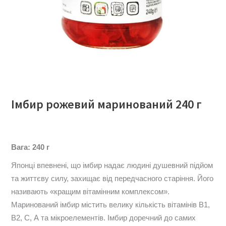
Імбир рожевий маринований 240 г
Вага: 240 г
Японці впевнені, що імбир надає людині душевний підйом
та життєву силу, захищає від передчасного старіння. Його
називають «кращим вітамінним комплексом».
Маринований імбир містить велику кількість вітамінів В1,
В2, С, А та мікроелементів. Імбир доречний до самих