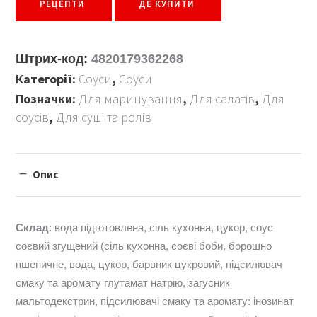
РЕЦЕПТИ
ДЕ КУПИТИ
Штрих-код:
4820179362268
Категорії:
Соуси
,
Соуси
Позначки:
Для маринування
,
Для салатів
,
Для
соусів
,
Для суші та ролів
Опис
Склад
: вода підготовлена, сіль кухонна, цукор, соус
соєвий згущений (сіль кухонна, соєві боби, борошно
пшеничне, вода, цукор, барвник цукровий, підсилювач
смаку та аромату глутамат натрію, загусник
мальтодекстрин, підсилювачі смаку та аромату: інозинат