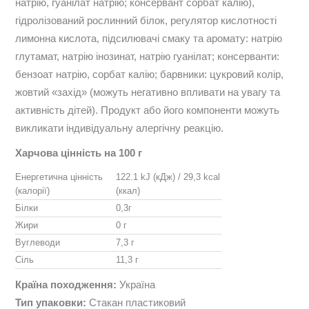
натрію, гуанілат натрію; консервант сорбат калію),
гідролізований рослинний білок, регулятор кислотності
лимонна кислота, підсилювачі смаку та аромату: натрію
глутамат, натрію інозинат, натрію гуанілат; консерванти:
бензоат натрію, сорбат калію; барвники: цукровий колір,
жовтий «захід» (можуть негативно впливати на увагу та
активність дітей). Продукт або його компоненти можуть
викликати індивідуальну алергічну реакцію.
Харчова цінність на 100 г
Енергетична цінність
122.1 kJ (кДж) / 29,3 kcal
(калорії)
(ккал)
Білки
0,3г
Жири
0 г
Вуглеводи
7,3 г
Сіль
11,3 г
Країна походження:
Україна
Тип упаковки:
Стакан пластиковий