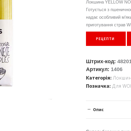
Локшина YELLOW NOO
прави та оцет
Готується з пшенично
ові салати
надає особливий м’як
ві продукти
приготування страв WO
ови для супів
РЕЦЕПТИ
ибори
Штрих-код:
4820
Артикул:
1406
Категорія:
Локшин
Позначка:
Для WOK
Опис