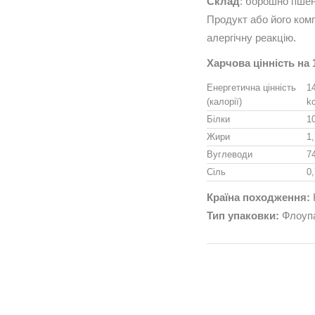
Склад
: борошно пшени
Продукт або його ком
алергічну реакцію.
Харчова цінність на 
Енергетична цінність
1
(калорії)
kc
Білки
10
Жири
1,
Вуглеводи
74
Сіль
0,
Країна походження:
Тип упаковки:
Флоуп