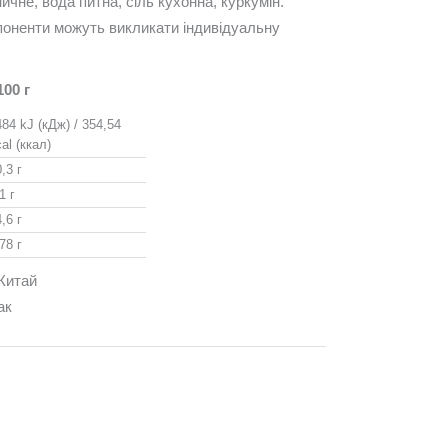
чне, вода питна, сіль кухонна, куркумін.
поненти можуть викликати індивідуальну
100 г
484 kJ (кДж) / 354,54
al (ккал)
,3 г
1 г
,6 г
78 г
Китай
ак