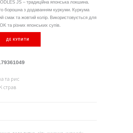
DLES JS – традиційна японська локшина.
го борошна з додаванням куркуми. Куркума
ий смак та жовтий колір. Використовується для
K та рiзних японських супів.
ДЕ КУПИТИ
179361049
а та рис
 страв