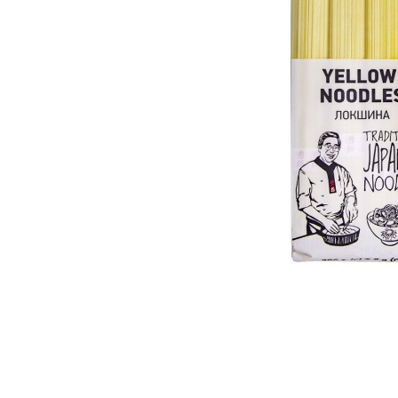
При
Гот
Соє
Осн
Пр