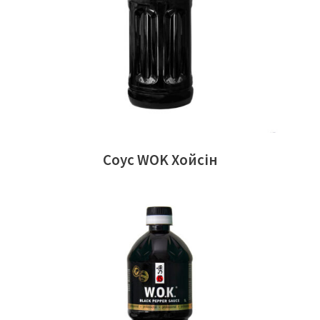
Соус WOK Хойсiн