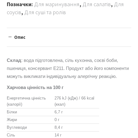
Позначки:
Для маринування
,
Для салатів
,
Для
соусів
,
Для суші та ролів
Опис
Склад
: вода підготовлена, сiль кухонна, соєві боби,
пшениця, консервант Е211. Продукт або його компоненти
можуть викликати індивідуальну алергічну реакцію.
Харчова цінність на 100 г
Енергетична цінність
276 kJ (кДж) / 66 kcal
(калорії)
(ккал)
Білки
6,7 г
Жири
0 г
Вуглеводи
8,4 г
Сіль
14 г