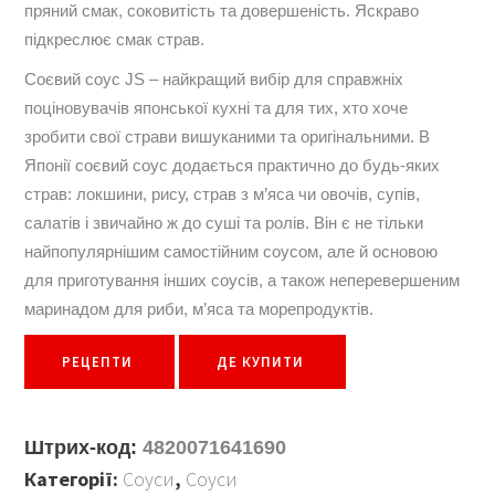
пряний смак, соковитість та довершеність. Яскраво
підкреслює смак страв.
Соєвий соус JS – найкращий вибір для справжніх
поціновувачів японської кухні та для тих, хто хоче
зробити свої страви вишуканими та оригінальними. В
Японії соєвий соус додається практично до будь-яких
страв: локшини, рису, страв з м’яса чи овочів, супів,
салатів і звичайно ж до сушi та ролів. Він є не тільки
найпопулярнішим самостійним соусом, але й основою
для приготування інших соусів, а також неперевершеним
маринадом для риби, м’яса та морепродуктів.
РЕЦЕПТИ
ДЕ КУПИТИ
Штрих-код:
4820071641690
Категорії:
Соуси
,
Соуси